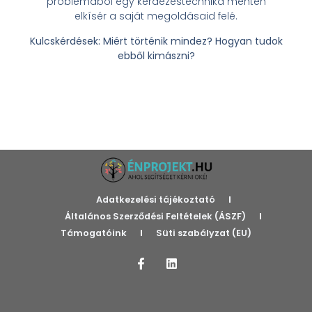
problémából egy kérdezéstechnika mentén
elkísér a saját megoldásaid felé.
Kulcskérdések: Miért történik mindez? Hogyan tudok
ebből kimászni?
Adatkezelési tájékoztató
Általános Szerződési Feltételek (ÁSZF)
Támogatóink
Süti szabályzat (EU)