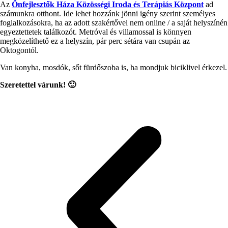
Az
Önfejlesztők Háza Közösségi Iroda és Terápiás Központ
ad
számunkra otthont. Ide lehet hozzánk jönni igény szerint személyes
foglalkozásokra, ha az adott szakértővel nem online / a saját helyszínén
egyeztettetek találkozót. Metróval és villamossal is könnyen
megközelíthető ez a helyszín, pár perc sétára van csupán az
Oktogontól.
Van konyha, mosdók, sőt fürdőszoba is, ha mondjuk biciklivel érkezel.
Szeretettel várunk! 🙂