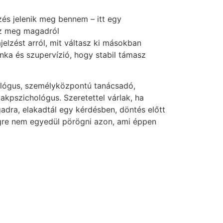
zés jelenik meg bennem – itt egy
sz meg magadról
jelzést arról, mit váltasz ki másokban
ka és szupervízió, hogy stabil támasz
ológus, személyközpontú tanácsadó,
kpszichológus. Szeretettel várlak, ha
gadra, elakadtál egy kérdésben, döntés előtt
égre nem egyedül pörögni azon, ami éppen