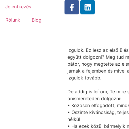
Jelentkezés
Rólunk
Blog
Izgulok. Ez lesz az első ülé
együtt dolgozni? Meg tud m
bátor, hogy megtette az els
járnak a fejemben és mivel 
izgulok tovább.
De addig is leírom, Te mire 
önismereteden dolgozni:
• Közösen elfogadott, mind
• Őszinte kíváncsiság, telje
nélkül
• Ha ezek közül bármelyik