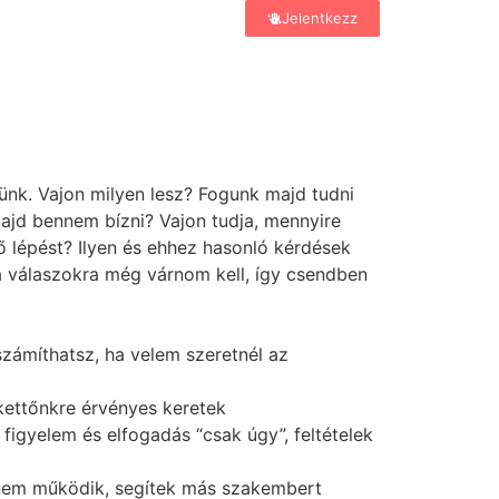
Jelentkezz
sünk. Vajon milyen lesz? Fogunk majd tudni
ajd bennem bízni? Vajon tudja, mennyire
ő lépést? Ilyen és ehhez hasonló kérdések
a válaszokra még várnom kell, így csendben
számíthatsz, ha velem szeretnél az
kettőnkre érvényes keretek
s figyelem és elfogadás “csak úgy”, feltételek
 nem működik, segítek más szakembert