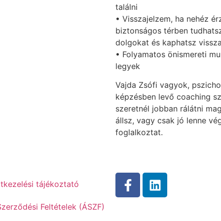
találni
• Visszajelzem, ha nehéz ér
biztonságos térben tudhat
dolgokat és kaphatsz vissza
• Folyamatos önismereti mun
legyek
Vajda Zsófi vagyok, pszich
képzésben levő coaching sza
szeretnél jobban rálátni ma
állsz, vagy csak jó lenne v
foglalkoztat.
tkezelési tájékoztató
Szerződési Feltételek (ÁSZF)