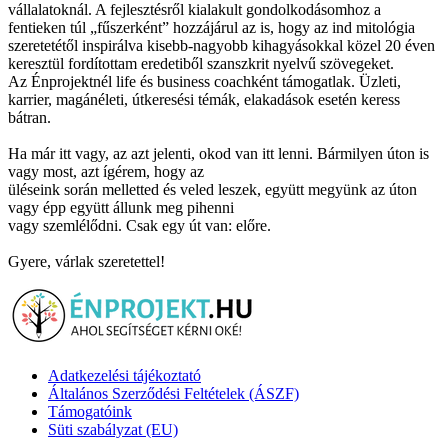
vállalatoknál. A fejlesztésről kialakult gondolkodásomhoz a
fentieken túl „fűszerként” hozzájárul az is, hogy az ind mitológia
szeretetétől inspirálva kisebb-nagyobb kihagyásokkal közel 20 éven
keresztül fordítottam eredetiből szanszkrit nyelvű szövegeket.
Az Énprojektnél life és business coachként támogatlak. Üzleti,
karrier, magánéleti, útkeresési témák, elakadások esetén keress
bátran.
Ha már itt vagy, az azt jelenti, okod van itt lenni. Bármilyen úton is
vagy most, azt ígérem, hogy az
üléseink során melletted és veled leszek, együtt megyünk az úton
vagy épp együtt állunk meg pihenni
vagy szemlélődni. Csak egy út van: előre.
Gyere, várlak szeretettel!
Adatkezelési tájékoztató
Általános Szerződési Feltételek (ÁSZF)
Támogatóink
Süti szabályzat (EU)