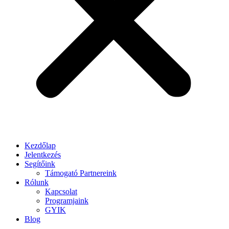
Kezdőlap
Jelentkezés
Segítőink
Támogató Partnereink
Rólunk
Kapcsolat
Programjaink
GYIK
Blog