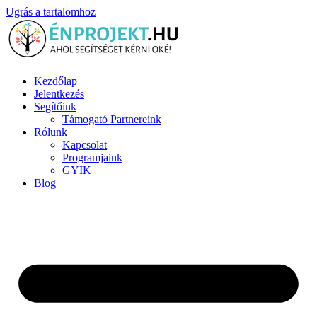
Ugrás a tartalomhoz
Kezdőlap
Jelentkezés
Segítőink
Támogató Partnereink
Rólunk
Kapcsolat
Programjaink
GYIK
Blog