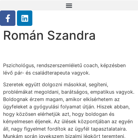
Román Szandra
Pszichológus, rendszerszemléletű coach, képzésben
lévő pár- és családterapeuta vagyok.
Szeretek együtt dolgozni másokkal, segíteni,
problémákat megoldani, barátságos, empatikus vagyok.
Boldognak érzem magam, amikor elkísérhetem az
ügyfeleket a gyógyulási folyamat útján. Hiszek abban,
hogy közösen elérhetjük azt, hogy boldogan és
kényelmesen éljenek. Az ülések központjában az egyén
áll, nagy figyelmet fordítok az ügyfél tapasztalataira.
Munkám során igyekszem bizalmi légkört teremteni,