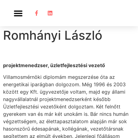
Romhányi László
projektmenedzser, üzletfejlesztési vezető
Villamosmérnöki diplomám megszerzése óta az
energetikai iparágban dolgozom. Még 1996 és 2003
között egy Kft. ügyvezetője voltam, majd egy állami
nagyvállalatnál projektmenedzserként később
Üzletfejlesztési vezetőként dolgoztam. Két felnőtt
gyerekem van és már két unokám is. Bár nincs humán
végzettségem, az élettapasztalatom alapján már sok
hasonszörű édesapának, kollégának, vezetőtársnak
segítettem az elmúlt években. Jelenlegi főállásom