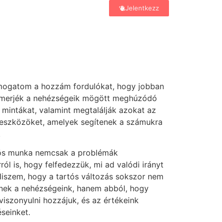
Jelentkezz
mogatom a hozzám fordulókat, hogy jobban
smerjék a nehézségeik mögött meghúzódó
 mintákat, valamint megtalálják azokat az
i eszközöket, amelyek segítenek a számukra
.
ös munka nemcsak a problémák
ól is, hogy felfedezzük, mi ad valódi irányt
Hiszem, hogy a tartós változás sokszor nem
nek a nehézségeink, hanem abból, hogy
iszonyulni hozzájuk, és az értékeink
seinket.