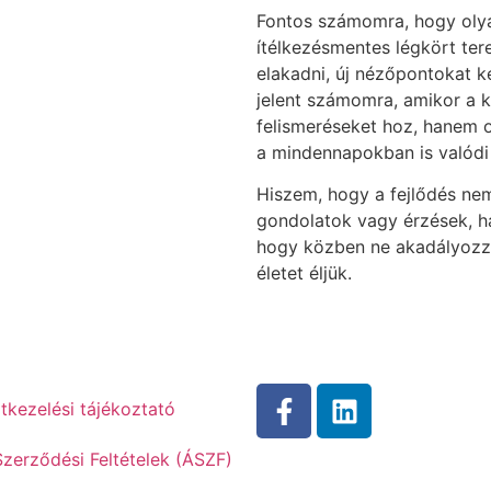
Fontos számomra, hogy olya
ítélkezésmentes légkört ter
elakadni, új nézőpontokat k
jelent számomra, amikor a
felismeréseket hoz, hanem 
a mindennapokban is valódi 
Hiszem, hogy a fejlődés ne
gondolatok vagy érzések, h
hogy közben ne akadályozz
életet éljük.
tkezelési tájékoztató
Szerződési Feltételek (ÁSZF)