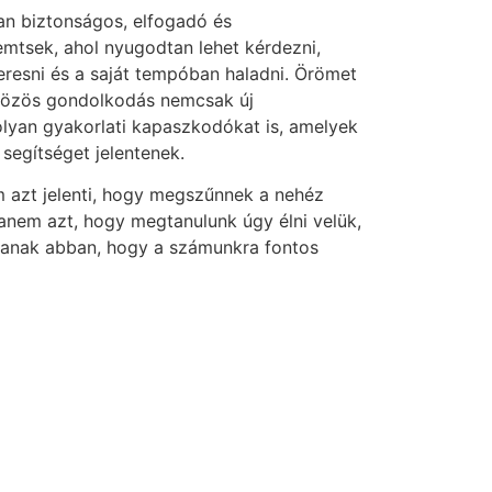
n biztonságos, elfogadó és
emtsek, ahol nyugodtan lehet kérdezni,
eresni és a saját tempóban haladni. Örömet
 közös gondolkodás nemcsak új
olyan gyakorlati kapaszkodókat is, amelyek
segítséget jelentenek.
m azt jelenti, hogy megszűnnek a nehéz
anem azt, hogy megtanulunk úgy élni velük,
anak abban, hogy a számunkra fontos