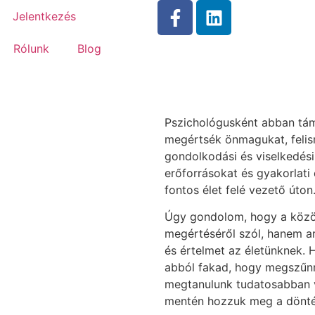
Jelentkezés
Rólunk
Blog
Pszichológusként abban tá
megértsék önmagukat, feli
gondolkodási és viselkedési
erőforrásokat és gyakorlat
fontos élet felé vezető úton
Úgy gondolom, hogy a köz
megértéséről szól, hanem arr
és értelmet az életünknek. 
abból fakad, hogy megszűn
megtanulunk tudatosabban v
mentén hozzuk meg a dönté