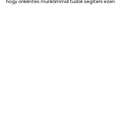
hogy önkéntes munkámmal tudok segíteni ezen.